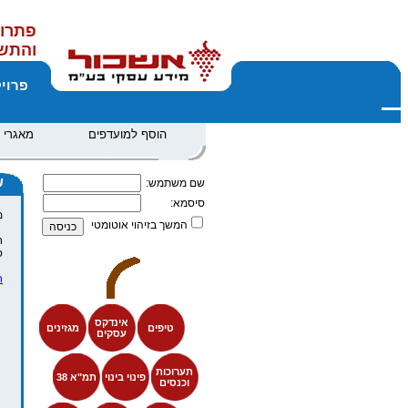
פתרונ
והתש
פרוי
הוסף למועדפים
מאגרי 
ש
שם משתמש:
סיסמא:
מ
המשך בזיהוי אוטומטי
ח
ס
ח
אינדקס
טיפים
מגזינים
עסקים
תערוכות
פינוי בינוי
תמ"א 38
וכנסים