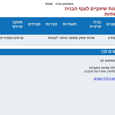
משתמש נוכחי:
אורח
ות שיווקיים לענף הבניה
תיות
בניה
מעקב
קטים
תשתיות
חברות
מכרזים
פרטית
שיווקי
מידע
שרותי שיווק ממוקד ואיתור לקוחות
קורסים וסמינרים
ים לב!
שתמש יקר,
לה שגיאה במערכת.
ליחה, ותודה על ההבנה.
זרה לדף הקודם