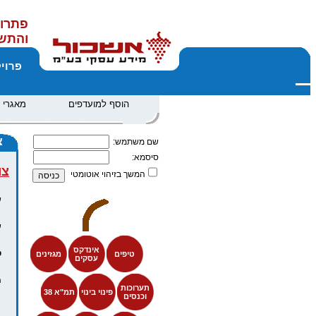
פתרונ
והתש
פרוי
הוסף למועדפים
מאגרי 
צ
שם משתמש:
סיסמא:
צו
המשך בזיהוי אוטומטי
ש
ש
אינדקס
ט
טיפים
מגזינים
עסקים
מ
תערוכות
פינוי בינוי
תמ"א 38
וכנסים