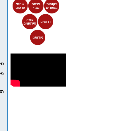
לקוחות
פרסם
שטחי
מספרים
מכרז
פרסום
ת
עזרה
דרושים
סירטונים
אודותנו
טל
פק
הצ