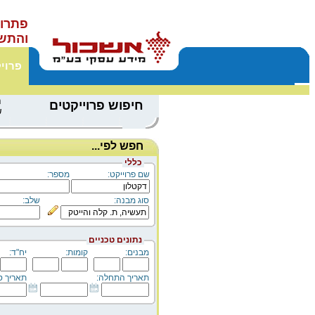
פתרונ
והתש
פרוי
ח
חיפוש פרוייקטים
ש
חפש לפי...
כללי
שם פרוייקט:
מספר:
סוג מבנה:
שלב:
נתונים טכניים
מבנים:
קומות:
יח"ד:
תאריך התחלה:
תאריך סי