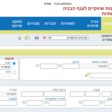
משתמש נוכחי:
אורח
ות שיווקיים לענף הבניה
תיות
בניה
מעקב
קטים
תשתיות
חברות
מכרזים
פרטית
שיווקי
יפושים
מורים:
מיקום
טקסט חופשי:
עדכון:
ישוב:
אזור:
שטח:
היקף כספי:
חברה:
ום:
תאריך התקשרות:
מקצוע: