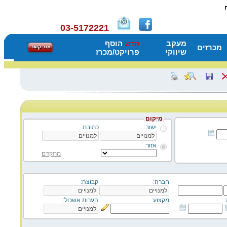
03-5172221
מעקב
הוסף
חדש
מכרזים
שיווקי
פרויקט/מכרז
מיקום
ישוב:
כתובת:
אזור:
מתקדם
חברה:
קבוצה:
מקצוע:
הערות אשכול: