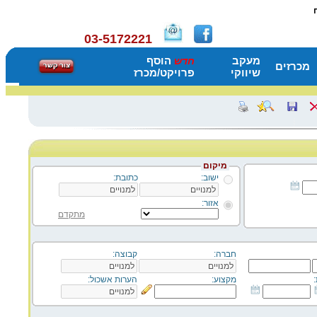
03-5172221
מעקב
הוסף
חדש
מכרזים
שיווקי
פרויקט/מכרז
מיקום
ישוב:
כתובת:
אזור:
מתקדם
חברה:
קבוצה:
מקצוע:
הערות אשכול: