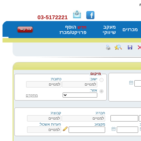
03-5172221
מעקב
הוסף
חדש
מכרזים
שיווקי
פרויקט/מכרז
מיקום
ישוב:
כתובת:
אזור:
מתקדם
חברה:
קבוצה:
מקצוע:
הערות אשכול: