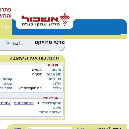
פתרונ
והתש
פרוי
פרטי פרוייקט
בחר
תחנת כוח אגירה שאובה
פרטים
מיקום:
למנויים
סוג מבנה:
תעשיה
בניינים:
קומות:
יח"ד:
שטח:
שלב:
יזום מוקדם/תב"ע
היקף כס
אזור אישי
התקשרויות:
0
צור התקשרות
ערוך מי
סיווג:
הערות אישיות:
נמצאו 7 חברות
פעולות:
עיצוב