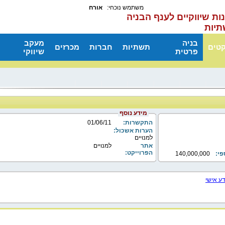
משתמש נוכחי:
אורח
ות שיווקיים לענף הבניה
תיות
בניה
מעקב
קטים
תשתיות
חברות
מכרזים
פרטית
שיווקי
מידע נוסף
התקשרות:
01/06/11
הערות אשכול:
למנויים
אתר
למנויים
הפרוייקט:
פי:
140,000,000
דע אישי