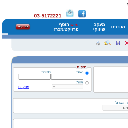
03-5172221
מעקב
הוסף
חדש
מכרזים
שיווקי
פרויקט/מכרז
מיקום
ישוב:
כתובת:
אזור:
מתקדם
ת אשכול: