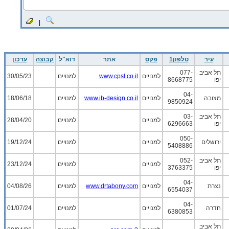
|
עיר
טלפון1
פקס
אתר
דוא"ל
קבוצה
עדכון
תל אביב
077-
למנויים
www.cpsl.co.il
למנויים
30/05/23
יפו
8668775
04-
מצובה
למנויים
www.ib-design.co.il
למנויים
18/06/18
9850924
תל אביב
03-
למנויים
למנויים
28/04/20
יפו
6296663
050-
ירושלים
למנויים
למנויים
19/12/24
5408886
תל אביב
052-
למנויים
למנויים
23/12/24
יפו
3763375
04-
נצרת
למנויים
www.drtabony.com
למנויים
04/08/26
6554037
04-
חדרה
למנויים
למנויים
01/07/24
6380853
תל אביב