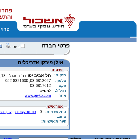
פתרונ
והתש
פרוי
פרטי חברה
בחר
אילן פיבקו אדריכלים
פרטים
מיקום:
תל אביב יפו
, רח' המגדלור 13, יפו
טלפון:
03-6812027, 052-8321630
פקס:
03-6817612
דוא"ל:
למנויים
אתר:
www.pivko.com
אזור אישי
התקשרויות:
0
צור התקשרות
ערוך מי
סיווג:
הערות אישיות: