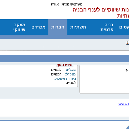
משתמש נוכחי:
אורח
ות שיווקיים לענף הבניה
תיות
בניה
מעקב
קטים
תשתיות
חברות
מכרזים
פרטית
שיווקי
מידע נוסף
בעלים:
למנויים
מנכ"ל:
למנויים
הערות אשכול:
למנויים
דע אישי