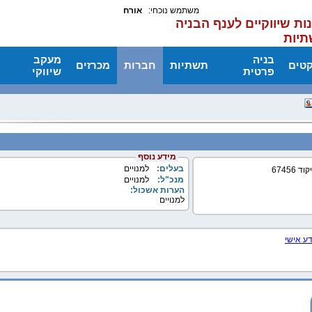
משתמש נוכחי:
אורח
ות שיווקיים לענף הבניה
תיות
בניה
מעקב
קטים
תשתיות
חברות
מכרזים
פרטית
שיווקי
מידע נוסף
בעלים:
למנויים
מנכ"ל:
למנויים
הערות אשכול:
למנויים
דע אישי