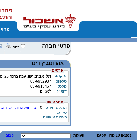
פתרונ
והתש
פרוי
פרטי חברה
בחר
אהרונוביץ דינו
פרטים
מיקום:
תל אביב יפו
, עמק ברכה 25, מיקוד 67456
טלפון:
03-6952937
פקס:
03-6913467
דוא"ל:
למנויים
אזור אישי
התקשרויות:
0
צור התקשרות
ערוך מי
סיווג:
הערות אישיות:
נמצאו 10 פרוייקטים
פעולות:
עיצוב