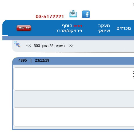
03-5172221
מעקב
הוסף
חדש
מכרזים
שיווקי
פרויקט/מכרז
>>
<<
רשומה 25 מתוך 503
23/12/19 | 4895