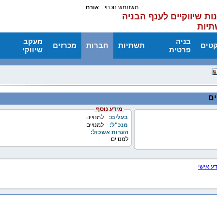
משתמש נוכחי:
אורח
ות שיווקיים לענף הבניה
תיות
בניה
מעקב
קטים
תשתיות
חברות
מכרזים
פרטית
שיווקי
ים
מידע נוסף
בעלים:
למנויים
מנכ"ל:
למנויים
הערות אשכול:
למנויים
דע אישי