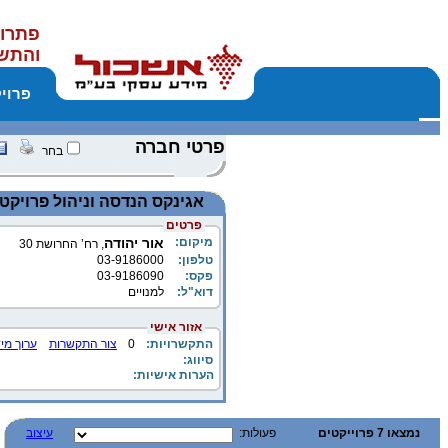
פתרונ
והתש
פרוי
פרטי חברה
בחר
אגינקס הנדסה וניהול פרויקט
פרטים
מיקום:
אור יהודה
, רח’ החרושת 30
טלפון:
03-9186000
פקס:
03-9186090
דוא"ל:
למנויים
אזור אישי
התקשרויות:
0
צור התקשרות
ערוך מי
סיווג:
הערות אישיות:
נמצאו 7 פרוייקטים
פעולות:
עיצוב