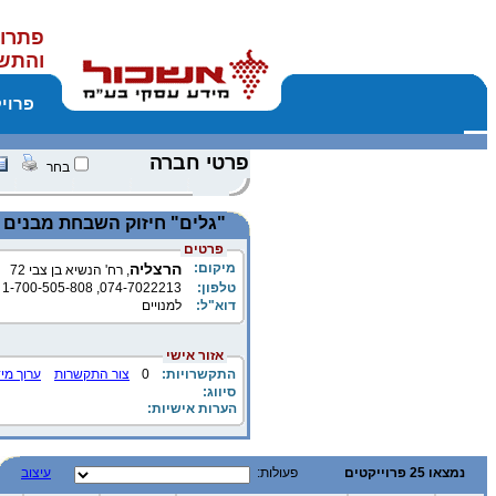
פתרונ
והתש
פרוי
פרטי חברה
בחר
"גלים" חיזוק השבחת מבנים
פרטים
מיקום:
הרצליה
, רח' הנשיא בן צבי 72
טלפון:
074-7022213, 1-700-505-808
דוא"ל:
למנויים
אזור אישי
התקשרויות:
0
צור התקשרות
ערוך מי
סיווג:
הערות אישיות:
נמצאו 25 פרוייקטים
פעולות:
עיצוב