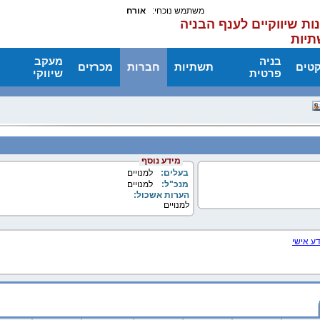
משתמש נוכחי:
אורח
ות שיווקיים לענף הבניה
תיות
בניה
מעקב
קטים
תשתיות
חברות
מכרזים
פרטית
שיווקי
מידע נוסף
בעלים:
למנויים
מנכ"ל:
למנויים
הערות אשכול:
למנויים
דע אישי