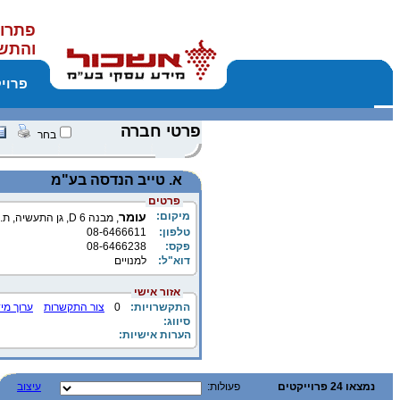
פתרונ
והתש
פרוי
פרטי חברה
בחר
א. טייב הנדסה בע"מ
פרטים
מיקום:
עומר
, מבנה 6 D, גן התעשיה, ת.ד. 3019, מיקוד 84965
טלפון:
08-6466611
פקס:
08-6466238
דוא"ל:
למנויים
אזור אישי
התקשרויות:
0
צור התקשרות
ערוך מי
סיווג:
הערות אישיות:
נמצאו 24 פרוייקטים
פעולות:
עיצוב