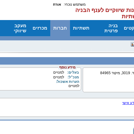
משתמש נוכחי:
אורח
ות שיווקיים לענף הבניה
תיות
בניה
מעקב
קטים
תשתיות
חברות
מכרזים
פרטית
שיווקי
מידע נוסף
בעלים:
למנויים
מנכ"ל:
למנויים
הערות אשכול:
למנויים
דע אישי